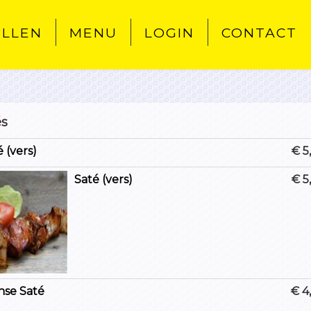
ELLEN
MENU
LOGIN
CONTACT
és
 (vers)
€ 5
Saté (vers)
€ 5
nse Saté
€ 4