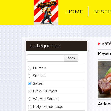
HOME
BEST
Sat
Categorieën
Kipsaté
Zoek
Frutten
Snacks
Satés
Bicky Burgers
Warme Sauzen
Ardee
Potje koude saus