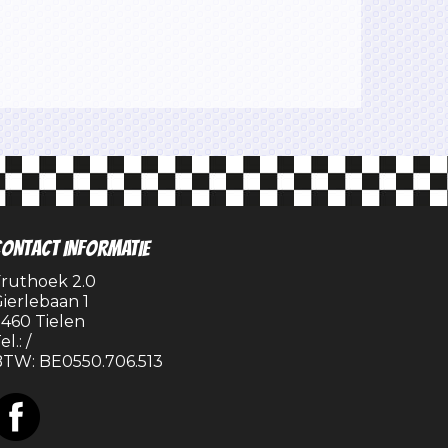
ONTACT INFORMATIE
ruthoek 2.0
ierlebaan 1
460 Tielen
el.:
/
BTW:
BE0550.706.513