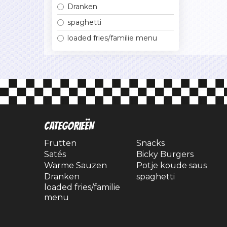
Dranken
spaghetti
loaded fries/familie menu
CATEGORIEËN
Frutten
Snacks
Satés
Bicky Burgers
Warme Sauzen
Potje koude saus
Dranken
spaghetti
loaded fries/familie
menu