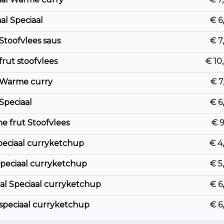
l Speciaal
€ 6
Stoofvlees saus
€ 7
frut stoofvlees
€ 10
 Warme curry
€ 7
Speciaal
€ 6
 frut Stoofvlees
€ 9
peciaal curryketchup
€ 4
Speciaal curryketchup
€ 5
l Speciaal curryketchup
€ 6
speciaal curryketchup
€ 6