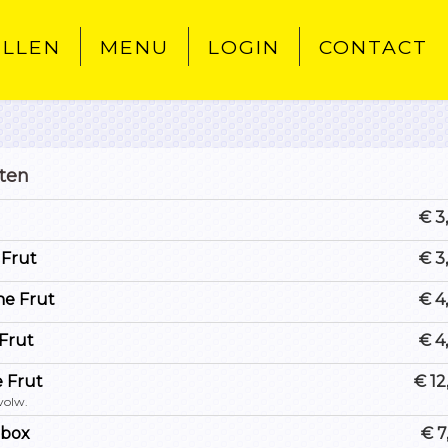
ELLEN
MENU
LOGIN
CONTACT
tten
€ 3
 Frut
€ 3
e Frut
€ 4
Frut
€ 4
e Frut
€ 12
 volw.
lbox
€ 7