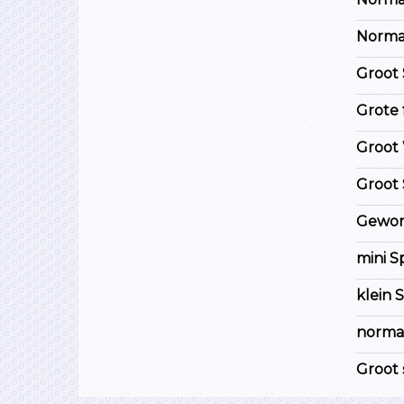
Normaa
Groot 
Grote 
Groot
Groot 
Gewone
mini S
klein 
normaa
Groot 