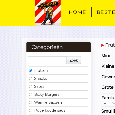
HOME
BEST
Fru
Categorieën
Mini
Zoek
Kleine
Frutten
Gewon
Snacks
Satés
Grote 
Bicky Burgers
Famili
Warme Sauzen
4 tot 5
Potje koude saus
Smull