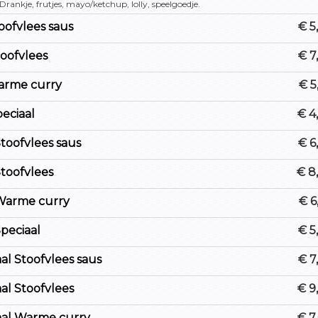
 Drankje, frutjes, mayo/ketchup, lolly, speelgoedje.
toofvlees saus
€ 5
toofvlees
€ 7
arme curry
€ 5
peciaal
€ 4
Stoofvlees saus
€ 6
Stoofvlees
€ 8
 Warme curry
€ 6
Speciaal
€ 5
l Stoofvlees saus
€ 7
l Stoofvlees
€ 9
al Warme curry
€ 7