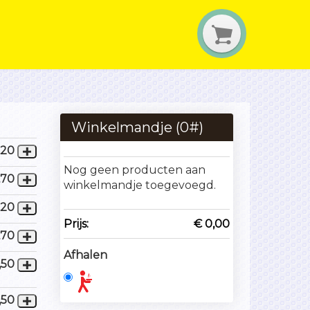
Winkelmandje (
0
#)
,20
Nog geen producten aan
,70
winkelmandje toegevoegd.
,20
Prijs:
€ 0,00
,70
Afhalen
,50
,50